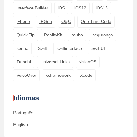
Interface Builder
iOS
iOS12
iOS13
iPhone
IRGen
ObjC
One Time Code
Quick Tip
RealityKit
roubo
segurança
senha
Swift
swiftinterface
SwiftUI
Tutorial
Universal Links
visionOS
VoiceOver
xcframework
Xcode
Idiomas
Português
English