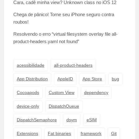
Cara, cadê minha view? Unknown class no iOS 12
Chega de pânico! Torne seu iPhone seguro contra
roubos!
Resolvendo o erro “virtual filesystem overlay file all-
product-headers.yaml not found”
acessibilidade
all-product-headers
App Distribution
AppleID
App Store
bug
Cocoapods
Custom View
dependency
device-only
DispatchQueue
DispatchSemaphore
dsym
eSIM
Extensions
Fat binaries
framework
Git