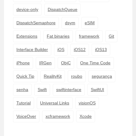
device-only
DispatchQueue
DispatchSemaphore
dsym
eSIM
Extensions
Fat binaries
framework
Git
Interface Builder
iOS
iOS12
iOS13
iPhone
IRGen
ObjC
One Time Code
Quick Tip
RealityKit
roubo
segurança
senha
Swift
swiftinterface
SwiftUI
Tutorial
Universal Links
visionOS
VoiceOver
xcframework
Xcode