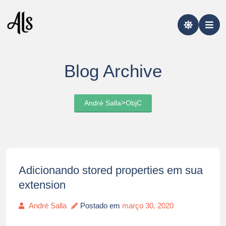
Pular
para
o
conteúdo
Blog Archive
>
André Salla
ObjC
Adicionando stored properties em sua
extension
André Salla
Postado em
março 30, 2020