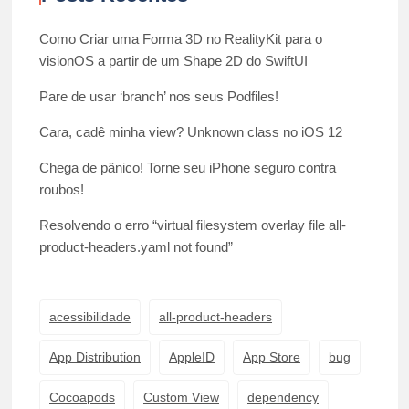
Como Criar uma Forma 3D no RealityKit para o
visionOS a partir de um Shape 2D do SwiftUI
Pare de usar ‘branch’ nos seus Podfiles!
Cara, cadê minha view? Unknown class no iOS 12
Chega de pânico! Torne seu iPhone seguro contra
roubos!
Resolvendo o erro “virtual filesystem overlay file all-
product-headers.yaml not found”
acessibilidade
all-product-headers
App Distribution
AppleID
App Store
bug
Cocoapods
Custom View
dependency