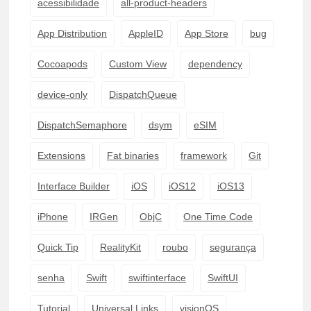
acessibilidade
all-product-headers
App Distribution
AppleID
App Store
bug
Cocoapods
Custom View
dependency
device-only
DispatchQueue
DispatchSemaphore
dsym
eSIM
Extensions
Fat binaries
framework
Git
Interface Builder
iOS
iOS12
iOS13
iPhone
IRGen
ObjC
One Time Code
Quick Tip
RealityKit
roubo
segurança
senha
Swift
swiftinterface
SwiftUI
Tutorial
Universal Links
visionOS