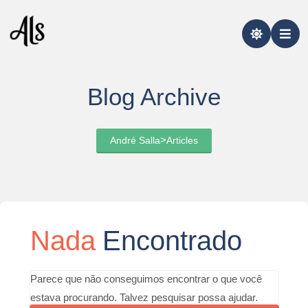
Pular
para
o
conteúdo
Blog Archive
>
André Salla
Articles
Nada
Encontrado
Pesquisar
Parece que não conseguimos encontrar o que você
estava procurando. Talvez pesquisar possa ajudar.