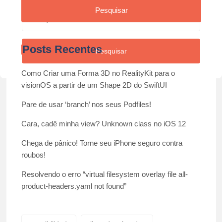
Pesquisar
Pesquisar
por:
Posts Recentes
Como Criar uma Forma 3D no RealityKit para o
visionOS a partir de um Shape 2D do SwiftUI
Pare de usar ‘branch’ nos seus Podfiles!
Cara, cadê minha view? Unknown class no iOS 12
Chega de pânico! Torne seu iPhone seguro contra
roubos!
Resolvendo o erro “virtual filesystem overlay file all-
product-headers.yaml not found”